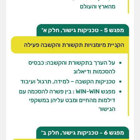
מהארץ והעולם
מפגש 5 - טכניקות גישור, חלק א'
הקניית מיומנויות תקשורת והקשבה פעילה
על הערך בתקשורת והקשבה: כבסיס
להסכמות ודיאלוג
טכניקות הקשבה – למידה, תרגול ועיבוד
מפגש WIN-WIN : בין פשרה להסכמה עם
דילמות מהחיים ומבט עליהן במשקפי
הגישור
מפגש 6 - טכניקות גישור, חלק ב'