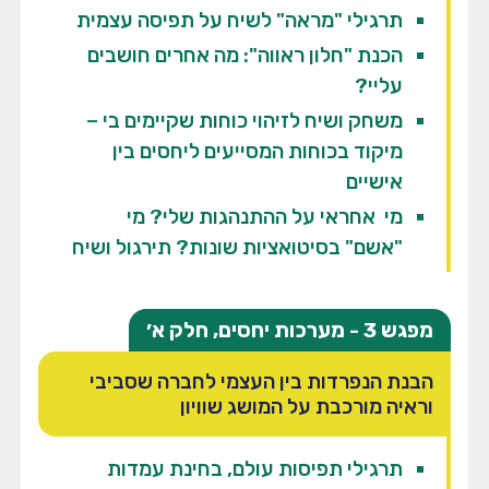
תרגילי "מראה" לשיח על תפיסה עצמית
הכנת "חלון ראווה": מה אחרים חושבים
עליי?
משחק ושיח לזיהוי כוחות שקיימים בי –
מיקוד בכוחות המסייעים ליחסים בין
אישיים
מי אחראי על ההתנהגות שלי? מי
"אשם" בסיטואציות שונות? תירגול ושיח
מפגש 3 - מערכות יחסים, חלק א׳
הבנת הנפרדות בין העצמי לחברה שסביבי
וראיה מורכבת על המושג שוויון
תרגילי תפיסות עולם, בחינת עמדות